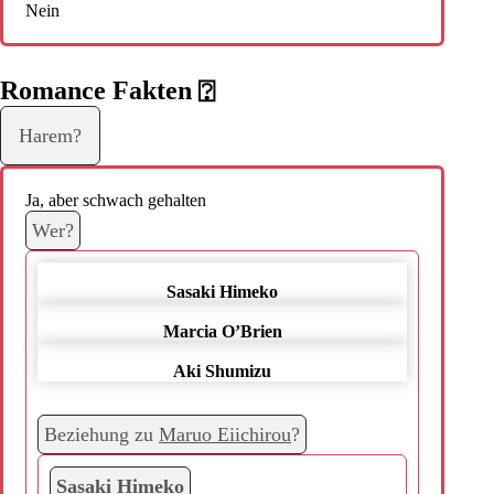
Nein
Romance Fakten
⍰
Harem?
Ja, aber schwach gehalten
Wer?
Sasaki Himeko
Marcia O’Brien
Aki Shumizu
Beziehung zu
Maruo Eiichirou
?
Sasaki Himeko