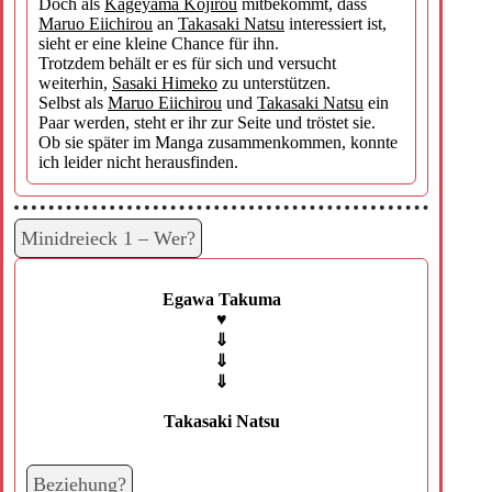
Doch als
Kageyama Kojirou
mitbekommt, dass
Maruo Eiichirou
an
Takasaki Natsu
interessiert ist,
sieht er eine kleine Chance für ihn.
Trotzdem behält er es für sich und versucht
weiterhin,
Sasaki Himeko
zu unterstützen.
Selbst als
Maruo Eiichirou
und
Takasaki Natsu
ein
Paar werden, steht er ihr zur Seite und tröstet sie.
Ob sie später im Manga zusammenkommen, konnte
ich leider nicht herausfinden.
Minidreieck 1 – Wer?
Egawa Takuma
♥
⇓
⇓
⇓
Takasaki Natsu
Beziehung?