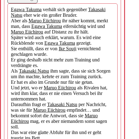
Egawa Takuma
verhält sich gegenüber
Takasaki
Natsu
eher wie ein großer Bruder.
Aber als
Maruo Eiichirou
ihr näher kommt, merkt
man, dass
Egawa Takuma
eifersüchtig wird und
Maruo Eiichirou
auf Distanz zu ihr hält.
Später wird auch erklärt, warum. Es wird eine
Rückblende von
Egawa Takuma
gezeigt.
Sie enthüllt, dass er von
Ike Souji
vernichtend
geschlagen wurde.
Er ging deshalb nicht mehr zum Training und
verdrängte es.
Als
Takasaki Natsu
ihm sagte, dass sie sich Sorgen
um ihn machte, kehrte er zum Training zurück.
Er hat es also im Grunde nur für sie getan.
Und jetzt, wo er
Maruo Eiichirou
als Rivalen hat,
wird ihm klar, dass er nie einen Versuch bei ihr
unternommen hat.
Daraufhin fragt er
Takasaki Natsu
per Nachricht,
was sie für
Maruo Eiichirou
empfindet… und
bekommt sofort die Antwort, dass sie
Maruo
Eiichirou
mag, er es aber niemandem sonst sagen
soll.
Das war eine glatte Abfuhr für ihn und er geht
traurig ins Bett.