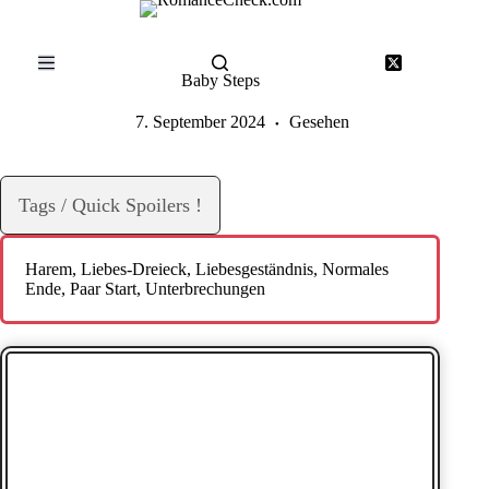
Zum
Inhalt
springen
Baby Steps
7. September 2024
Gesehen
Tags / Quick Spoilers !
Harem
, 
Liebes-Dreieck
, 
Liebesgeständnis
, 
Normales
Ende
, 
Paar Start
, 
Unterbrechungen