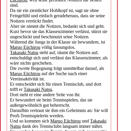
sind.
Da sie ein ziemlicher Hohlkopf ist, sagt sie ohne
Feingefühl und einfach geradeheraus, dass sie seine
Notizen verrückt findet.
Aber sie nimmt die Notizen, bedankt sich und geht.
Kurz bevor sie das Klassenzimmer verlässt, stürzt sie
ungeschickt und beschmutzt seine Notizen.
Während die Jungs in der Klasse sie bewundern, ist
Maruo Eiichirou
völlig fassungslos.
Takasaki Natsu
steht auf, räumt die Notizen auf,
entschuldigt sich und verlässt das Klassenzimmer, als
wäre nichts geschehen.
Die zweite Begegnung folgt unmittelbar darauf, als
Maruo Eiichirou
auf der Suche nach einer
Vereinsaktivität ist.
Er entscheidet sich für einen Tennisclub, und dort
trifft er
Takasaki Natsu
.
Dort sieht er eine andere Seite von ihr.
Er bewundert sie beim Tennisspielen, das sie
außergewöhnlich gut beherrscht.
Daraufhin vertraut sie ihm ein Geheimnis an: Sie will
Profi-Tennisspielerin werden.
Und so kommen sich
Maruo Eiichirou
und
Takasaki
Natsu
dank des Tennisclubs langsam immer näher.