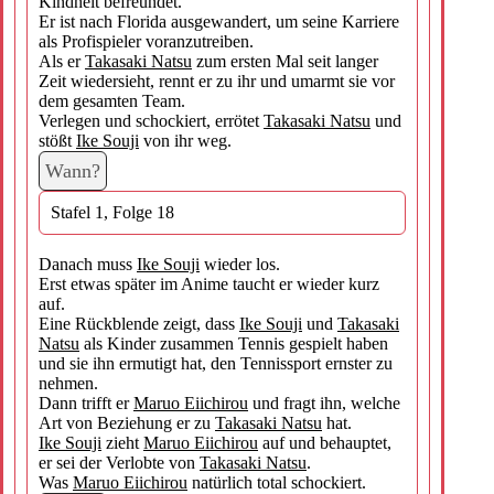
Kindheit befreundet.
Er ist nach Florida ausgewandert, um seine Karriere
als Profispieler voranzutreiben.
Als er
Takasaki Natsu
zum ersten Mal seit langer
Zeit wiedersieht, rennt er zu ihr und umarmt sie vor
dem gesamten Team.
Verlegen und schockiert, errötet
Takasaki Natsu
und
stößt
Ike Souji
von ihr weg.
Wann?
Stafel 1, Folge 18
Danach muss
Ike Souji
wieder los.
Erst etwas später im Anime taucht er wieder kurz
auf.
Eine Rückblende zeigt, dass
Ike Souji
und
Takasaki
Natsu
als Kinder zusammen Tennis gespielt haben
und sie ihn ermutigt hat, den Tennissport ernster zu
nehmen.
Dann trifft er
Maruo Eiichirou
und fragt ihn, welche
Art von Beziehung er zu
Takasaki Natsu
hat.
Ike Souji
zieht
Maruo Eiichirou
auf und behauptet,
er sei der Verlobte von
Takasaki Natsu
.
Was
Maruo Eiichirou
natürlich total schockiert.