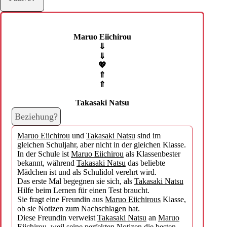
Maruo Eiichirou
⇓
⇓
💖
⇑
⇑
Takasaki Natsu
Beziehung?
Maruo Eiichirou
und
Takasaki Natsu
sind im
gleichen Schuljahr, aber nicht in der gleichen Klasse.
In der Schule ist
Maruo Eiichirou
als Klassenbester
bekannt, während
Takasaki Natsu
das beliebte
Mädchen ist und als Schulidol verehrt wird.
Das erste Mal begegnen sie sich, als
Takasaki Natsu
Hilfe beim Lernen für einen Test braucht.
Sie fragt eine Freundin aus
Maruo Eiichirous
Klasse,
ob sie Notizen zum Nachschlagen hat.
Diese Freundin verweist
Takasaki Natsu
an
Maruo
Eiichirou
, weil seine perfekten Notizen die besten