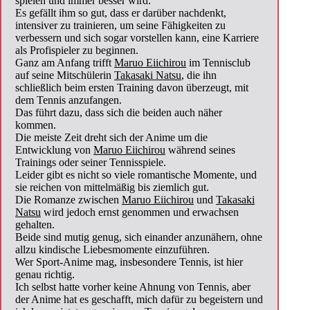
spielen und immer besser wird.
Es gefällt ihm so gut, dass er darüber nachdenkt,
intensiver zu trainieren, um seine Fähigkeiten zu
verbessern und sich sogar vorstellen kann, eine Karriere
als Profispieler zu beginnen.
Ganz am Anfang trifft
Maruo Eiichirou
im Tennisclub
auf seine Mitschülerin
Takasaki Natsu
, die ihn
schließlich beim ersten Training davon überzeugt, mit
dem Tennis anzufangen.
Das führt dazu, dass sich die beiden auch näher
kommen.
Die meiste Zeit dreht sich der Anime um die
Entwicklung von
Maruo Eiichirou
während seines
Trainings oder seiner Tennisspiele.
Leider gibt es nicht so viele romantische Momente, und
sie reichen von mittelmäßig bis ziemlich gut.
Die Romanze zwischen
Maruo Eiichirou
und
Takasaki
Natsu
wird jedoch ernst genommen und erwachsen
gehalten.
Beide sind mutig genug, sich einander anzunähern, ohne
allzu kindische Liebesmomente einzuführen.
Wer Sport-Anime mag, insbesondere Tennis, ist hier
genau richtig.
Ich selbst hatte vorher keine Ahnung von Tennis, aber
der Anime hat es geschafft, mich dafür zu begeistern und