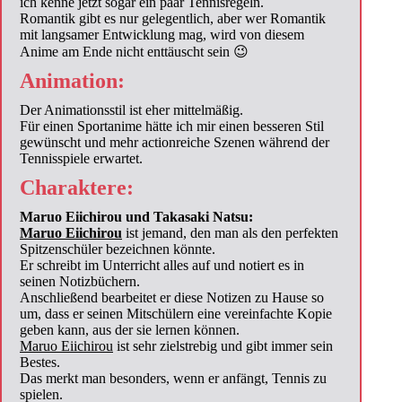
ich kenne jetzt sogar ein paar Tennisregeln.
Romantik gibt es nur gelegentlich, aber wer Romantik
mit langsamer Entwicklung mag, wird von diesem
Anime am Ende nicht enttäuscht sein 😉
Animation:
Der Animationsstil ist eher mittelmäßig.
Für einen Sportanime hätte ich mir einen besseren Stil
gewünscht und mehr actionreiche Szenen während der
Tennisspiele erwartet.
Charaktere:
Maruo Eiichirou und Takasaki Natsu:
Maruo Eiichirou
ist jemand, den man als den perfekten
Spitzenschüler bezeichnen könnte.
Er schreibt im Unterricht alles auf und notiert es in
seinen Notizbüchern.
Anschließend bearbeitet er diese Notizen zu Hause so
um, dass er seinen Mitschülern eine vereinfachte Kopie
geben kann, aus der sie lernen können.
Maruo Eiichirou
ist sehr zielstrebig und gibt immer sein
Bestes.
Das merkt man besonders, wenn er anfängt, Tennis zu
spielen.