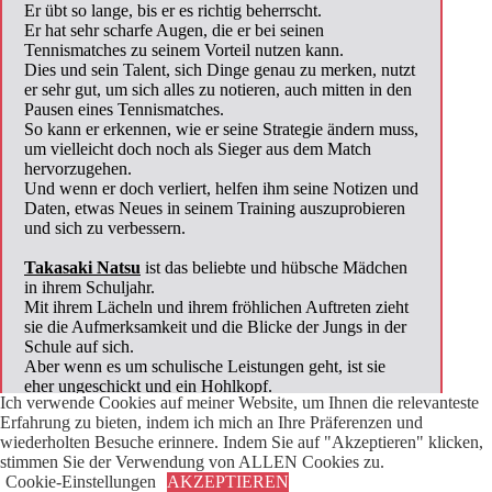
Er übt so lange, bis er es richtig beherrscht.
Er hat sehr scharfe Augen, die er bei seinen
Tennismatches zu seinem Vorteil nutzen kann.
Dies und sein Talent, sich Dinge genau zu merken, nutzt
er sehr gut, um sich alles zu notieren, auch mitten in den
Pausen eines Tennismatches.
So kann er erkennen, wie er seine Strategie ändern muss,
um vielleicht doch noch als Sieger aus dem Match
hervorzugehen.
Und wenn er doch verliert, helfen ihm seine Notizen und
Daten, etwas Neues in seinem Training auszuprobieren
und sich zu verbessern.
Takasaki Natsu
ist das beliebte und hübsche Mädchen
in ihrem Schuljahr.
Mit ihrem Lächeln und ihrem fröhlichen Auftreten zieht
sie die Aufmerksamkeit und die Blicke der Jungs in der
Schule auf sich.
Aber wenn es um schulische Leistungen geht, ist sie
eher ungeschickt und ein Hohlkopf.
Ich verwende Cookies auf meiner Website, um Ihnen die relevanteste
Das ändert sich jedoch, wenn sie in ihrem Tennisclub ist.
Erfahrung zu bieten, indem ich mich an Ihre Präferenzen und
Sie gilt als talentierte Tennisspielerin und beeindruckt
wiederholten Besuche erinnere. Indem Sie auf "Akzeptieren" klicken,
regelmäßig mit ihren Können auf dem Platz,
stimmen Sie der Verwendung von ALLEN Cookies zu.
insbesondere
Maruo Eiichirou
.
Cookie-Einstellungen
AKZEPTIEREN
Ihr sportlicher Ehrgeiz und ihre Disziplin sind