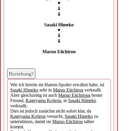
♥
⇓
⇓
Sasaki Himeko
♥
⇓
⇓
Maruo Eiichirou
Beziehung?
Wie ich bereits im Harem-Spoiler erwähnt habe, ist
Sasaki Himeko
sehr in
Maruo Eiichirou
verknallt.
Aber gleichzeitig ist auch
Maruo Eiichirous
bester
Freund,
Kageyama Kojirou
, in
Sasaki Himeko
verknallt.
Dies ist jedoch zunächst nicht sofort klar, da
Kageyama Kojirou
versucht,
Sasaki Himeko
zu
unterstützen, damit sie
Maruo Eiichirou
näher
kommt.