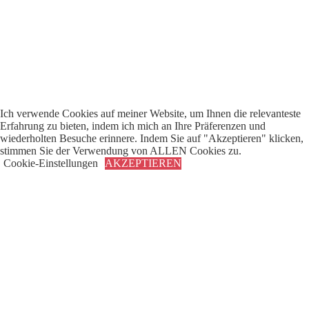
Ich verwende Cookies auf meiner Website, um Ihnen die relevanteste
Erfahrung zu bieten, indem ich mich an Ihre Präferenzen und
wiederholten Besuche erinnere. Indem Sie auf "Akzeptieren" klicken,
stimmen Sie der Verwendung von ALLEN Cookies zu.
Datenschutzerklärung
Copyright © 2026 - RomanceCheck.com
Cookie-Einstellungen
AKZEPTIEREN
Schließen
Datenschutz Übersicht
Diese Website verwendet Cookies, um deine Erfahrung zu verbessern,
während du durch die Website navigierst. Von diesen werden die als
notwendig eingestuften Cookies auf deinem Browser gespeichert, da
sie für das Funktionieren der grundlegenden Funkti
...
Notwendig